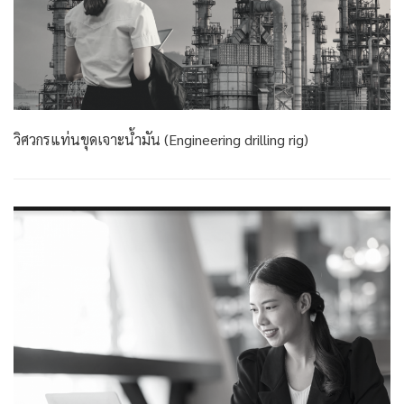
วิศวกรแท่นขุดเจาะน้ำมัน (Engineering drilling rig)