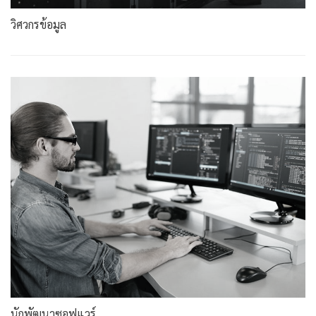
วิศวกรข้อมูล
นักพัฒนาซอฟแวร์