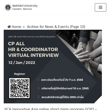
Skip
to
content
Home
>
Archive for
News & Events (Page 10)
JICA Innovative Asia online short-term program (IOP) –