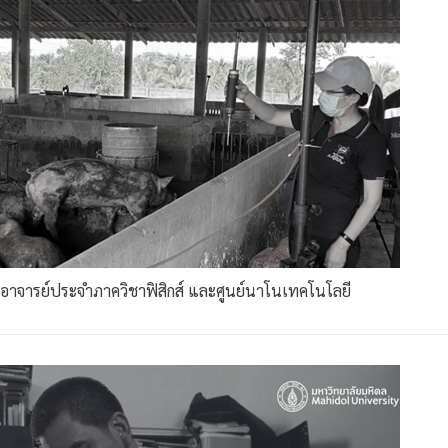
อาจารย์ประจำภาควิชาฟิสิกส์ และศูนย์นาโนเทคโนโลยี