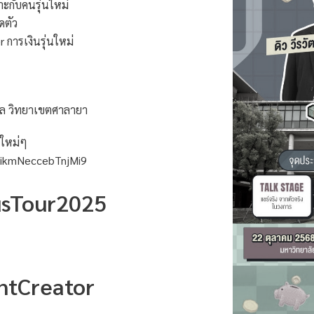
ะกับคนรุ่นใหม่
ดตัว
การเงินรุ่นใหม่
ิดล วิทยาเขตศาลายา
สใหม่ๆ
byikmNeccebTnjMi9
sTour2025
U
entCreator