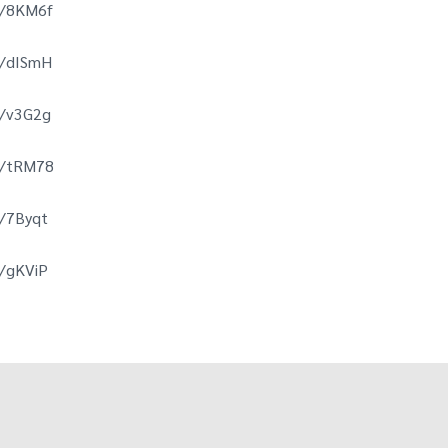
o/8KM6f
o/dISmH
o/v3G2g
o/tRM78
o/7Byqt
o/gKViP