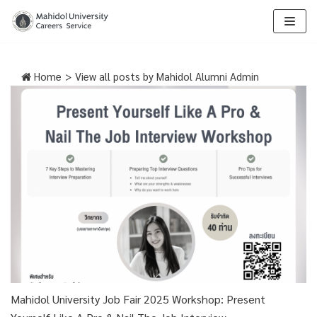
Skip
to
content
Home
>
View all posts by
Mahidol Alumni Admin
Mahidol University Job Fair 2025 Workshop: Present