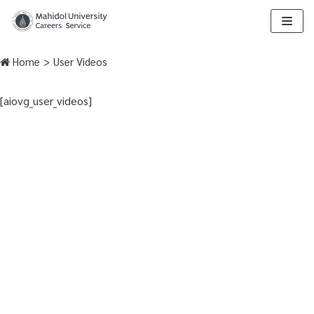
Skip
to
Home
>
User Videos
content
[aiovg_user_videos]