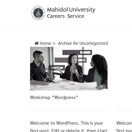
Skip
to
content
Home
>
Archive for
Uncategorized
Workshop “Wordpress”
Welcome to WordPress. This is your
Welcome
first post. Edit or delete it, then start
first po