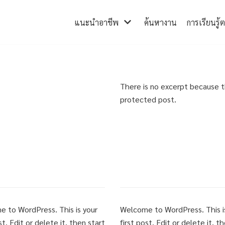
แนะนำอาชีพ
ค้นหางาน
การเรียนรู้
There is no excerpt because th
protected post.
 to WordPress. This is your
Welcome to WordPress. This i
st. Edit or delete it, then start
first post. Edit or delete it, t